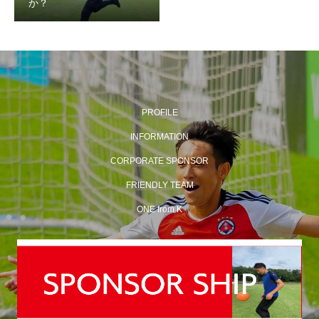
か？
PROFILE
INFORMATION
CORPORATE SPONSOR
FRIENDLY TEAM
ONE from K